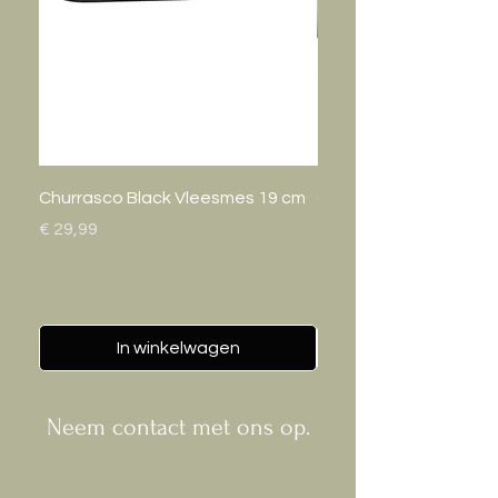
Churrasco Black Vleesmes 19 cm
Gastro Bak 20cm
Prijs
Prijs
€ 29,99
€ 24,95
In winkelwagen
Neem contact met ons op.