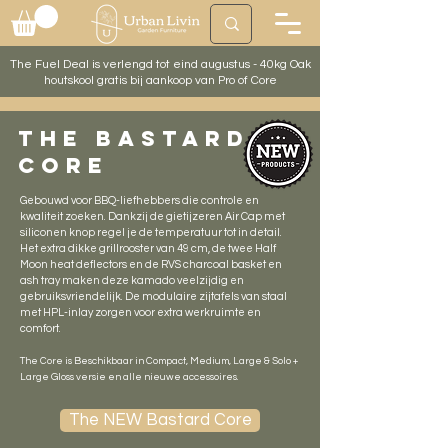
The Fuel Deal is verlengd tot eind augustus - 40kg Oak
houtskool gratis bij aankoop van Pro of Core
the bastard
core
Gebouwd voor BBQ-liefhebbers die controle en
kwaliteit zoeken. Dankzij de gietijzeren Air Cap met
siliconen knop regel je de temperatuur tot in detail.
Het extra dikke grillrooster van 49 cm, de twee Half
Moon heat deflectors en de RVS charcoal basket en
ash tray maken deze kamado veelzijdig en
gebruiksvriendelijk. De modulaire zijtafels van staal
met HPL-inlay zorgen voor extra werkruimte en
comfort.
The Core is Beschikbaar in Compact, Medium, Large & Solo +
Large Gloss versie en alle nieuwe accessoires.
The NEW Bastard Core