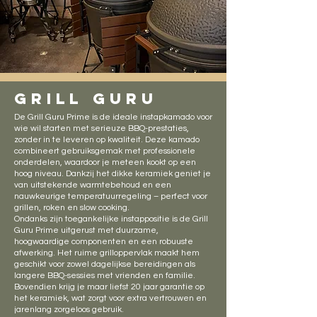
grill Guru
De Grill Guru Prime is de ideale instapkamado voor
wie wil starten met serieuze BBQ-prestaties,
zonder in te leveren op kwaliteit. Deze kamado
combineert gebruiksgemak met professionele
onderdelen, waardoor je meteen kookt op een
hoog niveau. Dankzij het dikke keramiek geniet je
van uitstekende warmtebehoud en een
nauwkeurige temperatuurregeling – perfect voor
grillen, roken en slow cooking.
Ondanks zijn toegankelijke instappositie is de Grill
Guru Prime uitgerust met duurzame,
hoogwaardige componenten en een robuuste
afwerking. Het ruime grilloppervlak maakt hem
geschikt voor zowel dagelijkse bereidingen als
langere BBQ-sessies met vrienden en familie.
Bovendien krijg je maar liefst 20 jaar garantie op
het keramiek, wat zorgt voor extra vertrouwen en
jarenlang zorgeloos gebruik.