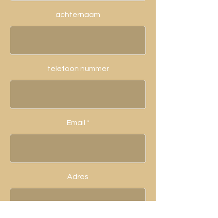
achternaam
telefoon nummer
Email
Adres