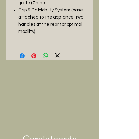
grate (7 mm)
Grip & Go Mobility System (base
attached to the appliance, two
handles at the rear for optimal
mobility)