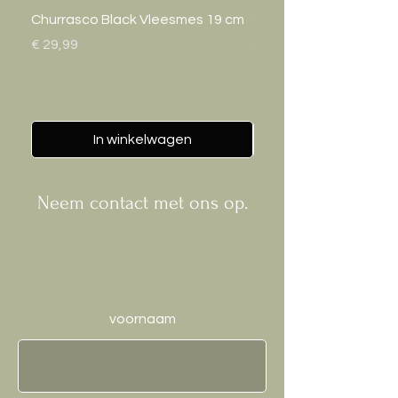
Churrasco Black Vleesmes 19 cm
Gastro Bak 20cm
Prijs
Prijs
€ 29,99
€ 24,95
In winkelwagen
Neem contact met ons op.
voornaam