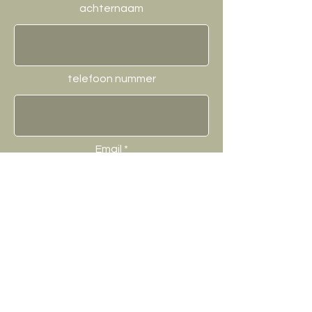
achternaam
telefoon nummer
Email
Adres
Omschrijf hier uw vraag.