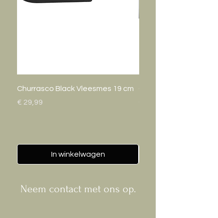
Churrasco Black Vleesmes 19 cm
Gastro Bak 20cm
Prijs
Prijs
€ 29,99
€ 24,95
In winkelwagen
Neem contact met ons op.