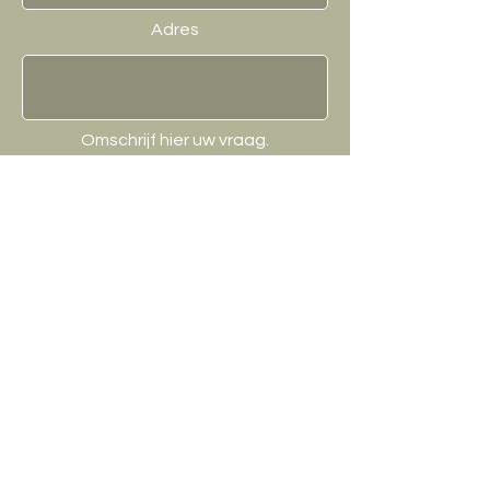
Adres
Omschrijf hier uw vraag.
Verzenden
Contact / Winkel