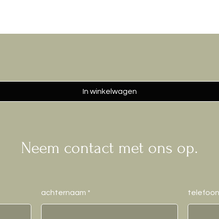
In winkelwagen
Neem contact met ons op.
achternaam
telefoo