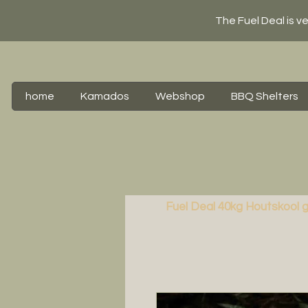
The Fuel Deal is v
home
Kamados
Webshop
BBQ Shelters
Fuel Deal 40kg Houtskool g