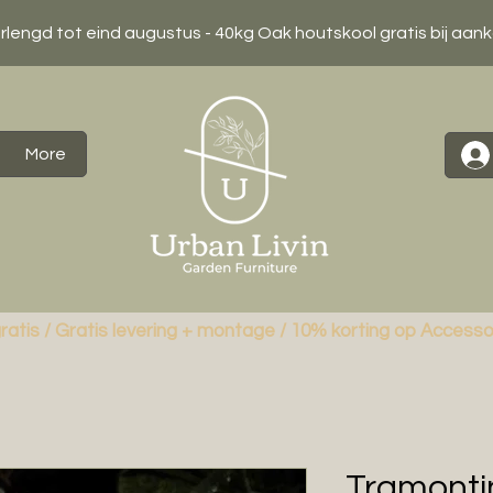
erlengd tot eind augustus - 40kg Oak houtskool gratis bij aan
More
ratis / Gratis levering + montage / 10% korting op Accesso
Tramonti