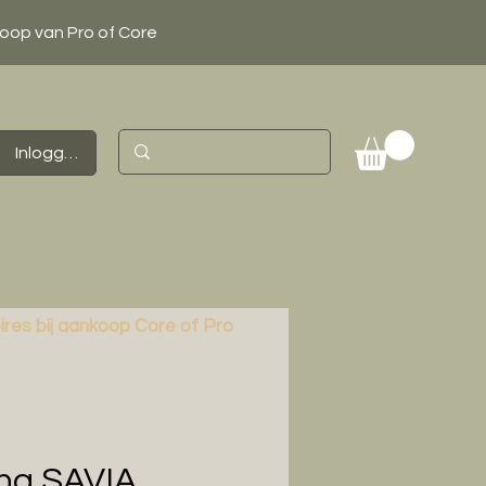
koop van Pro of Core
Inloggen
ires bij aankoop Core of Pro
na SAVIA