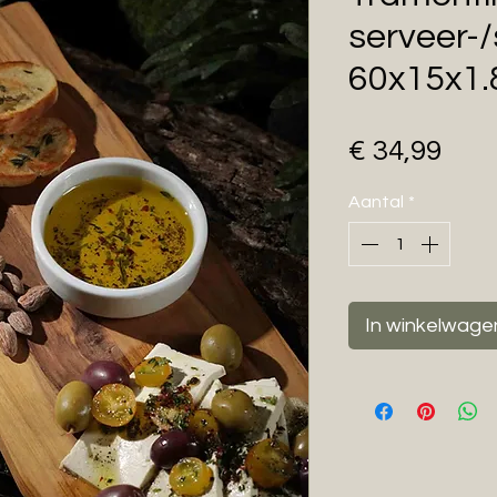
serveer-/
60x15x1.
Prij
€ 34,99
Aantal
*
In winkelwage