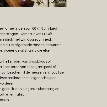
 met afmetingen van
60 x 15 cm, biedt
toepassingen. Gemaakt van FSC®-
ij indruk met zijn duurzaamheid,
gheid. De afgeronde randen en warme
, vloeiende uitstraling die elke
or het snijden van brood, kaas of
l presenteren van tapas, antipasti of
akhout beschermt de messen en houdt ze
annines antibacteriële eigenschappen
vorderen.
h gebruik, een elegante uitstraling en
uffet en tafel.
assen.