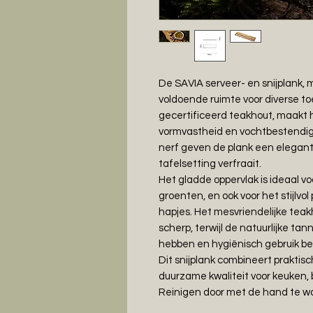
De SAVIA serveer- en snijplank,
voldoende ruimte voor diverse 
gecertificeerd teakhout, maakt h
vormvastheid en vochtbestendi
nerf geven de plank een elegante
tafelsetting verfraait.
Het gladde oppervlak is ideaal vo
groenten, en ook voor het stijlvo
hapjes. Het mesvriendelijke te
scherp, terwijl de natuurlijke t
hebben en hygiënisch gebruik be
Dit snijplank combineert praktisc
duurzame kwaliteit voor keuken, b
Reinigen door met de hand te w