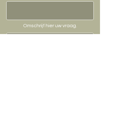
Omschrijf hier uw vraag.
Verzenden
Contact / Winkel
Urban Livin - BBQ Store