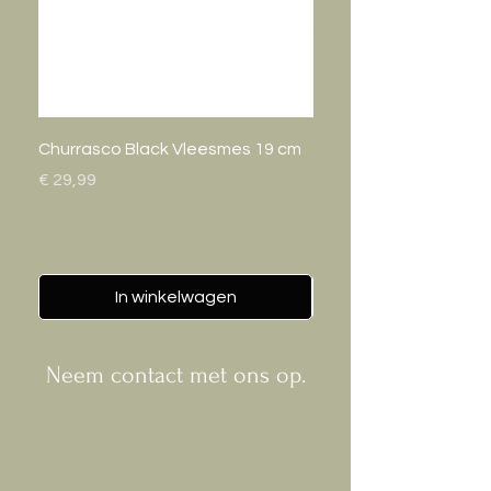
Churrasco Black Vleesmes 19 cm
Gastro Bak 20cm
Prijs
Prijs
€ 29,99
€ 24,95
In winkelwagen
Neem contact met ons op.