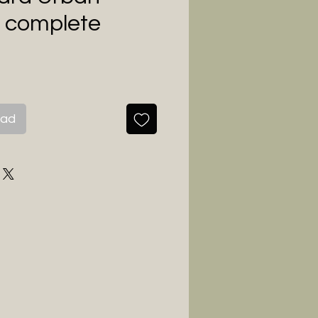
 complete
js
aad