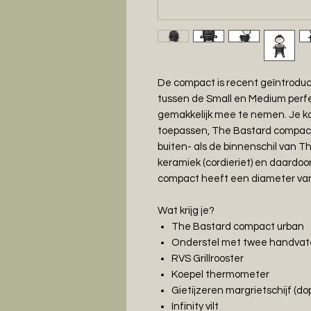
De compact is recent geïntroduc
tussen de Small en Medium perfec
gemakkelijk mee te nemen. Je ka
toepassen, The Bastard compact 
buiten- als de binnenschil van T
keramiek (cordieriet) en daardo
compact heeft een diameter van 3
Wat krijg je?
The Bastard compact urban
Onderstel met twee handva
RVS Grillrooster
Koepel thermometer
Gietijzeren margrietschijf (do
Infinity vilt