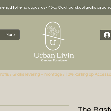
erlengd tot eind augustus - 40kg Oak houtskool gratis bij aan
More
ratis / Gratis levering + montage / 10% korting op Accesso
The Bast