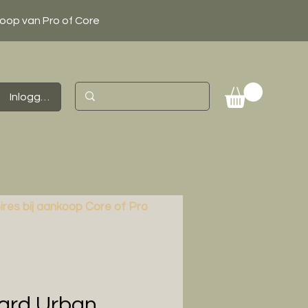
koop van Pro of Core
Inloggen
ires bij aankoop Core of Pro
ard Urban