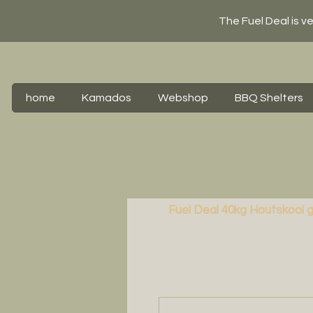
The Fuel Deal is v
home
Kamados
Webshop
BBQ Shelters
Fuel Deal 40kg Houtskool g