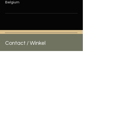
Belgium
Contact / Winkel
Urban Livin - BBQ Store
Torhoutsestraat 25
(factuur adres)
8020 Ruddervoorde
info@urbanlivin.be
VPO-Productions BV
Lavendelstraat 8
T: 0471 / 42 44 13
8020 Ruddervoorde
BE1004.791.623
WebShop
Bestel info
The Bastard
Bestellen en Betalen
Grizzly Grills
Algemene