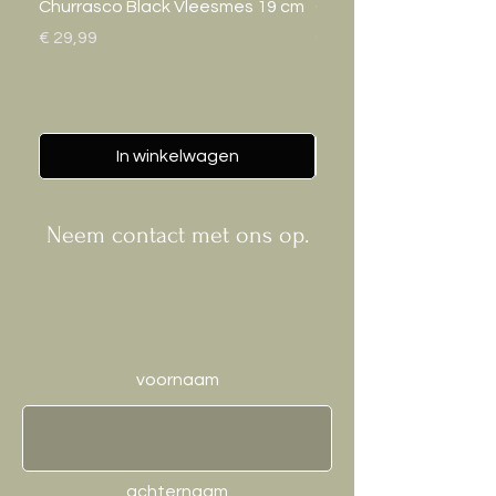
Churrasco Black Vleesmes 19 cm
Gastro Bak 20cm
Prijs
Prijs
€ 29,99
€ 24,95
In winkelwagen
Neem contact met ons op.
voornaam
achternaam