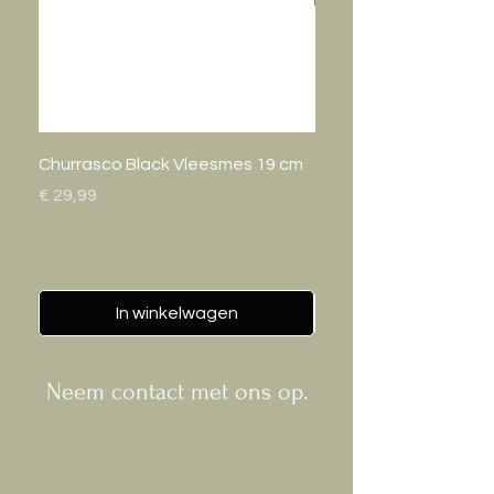
Churrasco Black Vleesmes 19 cm
Gastro Bak 20cm
Prijs
Prijs
€ 29,99
€ 24,95
In winkelwagen
Neem contact met ons op.