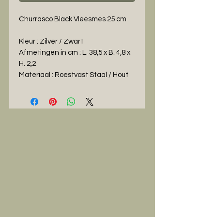
Churrasco Black Vleesmes 25 cm
Kleur : Zilver / Zwart
Afmetingen in cm : L. 38,5 x B. 4,8 x
H. 2,2
Materiaal : Roestvast Staal / Hout