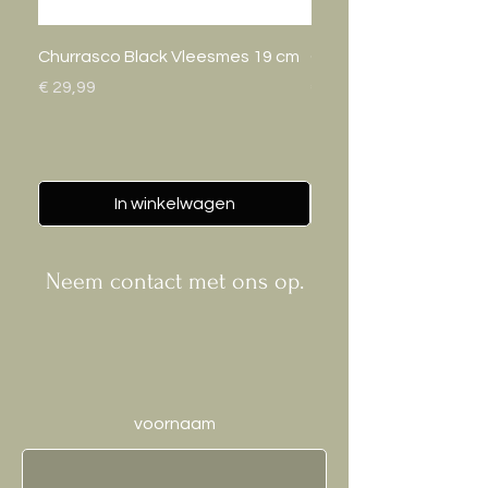
Churrasco Black Vleesmes 19 cm
Gastro Bak 20cm
Prijs
Prijs
€ 29,99
€ 24,95
In winkelwagen
Neem contact met ons op.
voornaam