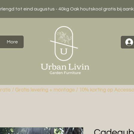
erlengd tot eind augustus - 40kg Oak houtskool gratis bij aan
More
ratis / Gratis levering + montage / 10% korting op Accesso
Cadeaubo