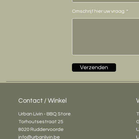
Omschrijf hier uw vraag.
Verzenden
Contact / Winkel
Urban Livin - BBQ Store
T
Torhoutsestraat 25
G
8020 Ruddervoorde
U
info@urbanlivin.be
U