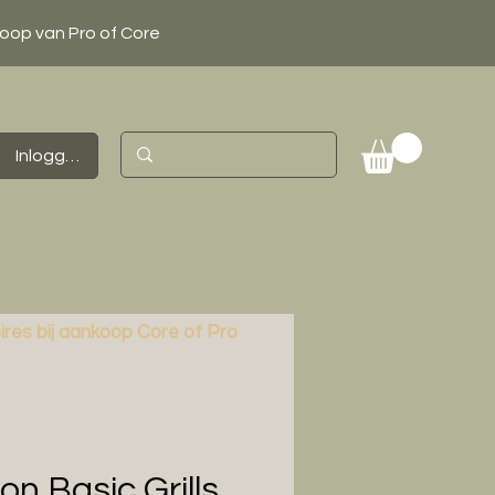
koop van Pro of Core
Inloggen
ires bij aankoop Core of Pro
n Basic Grills