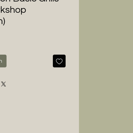
rkshop
n)
s
n