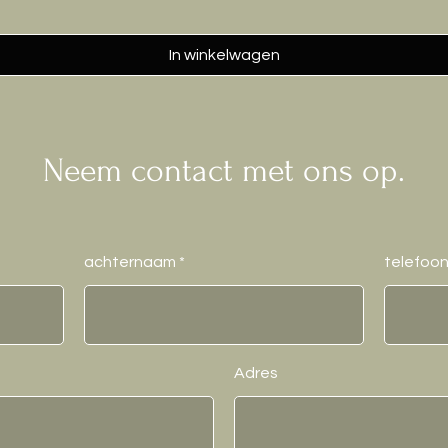
In winkelwagen
Neem contact met ons op.
achternaam
telefoo
Adres