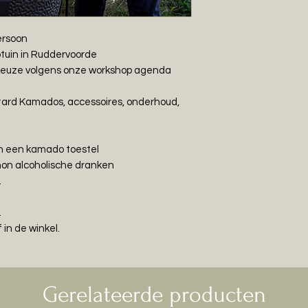
persoon
tuin in Ruddervoorde
keuze volgens onze workshop agenda
h
astard Kamados, accessoires, onderhoud,
an een kamado toestel
non alcoholische dranken
.
.
 in de winkel.
Gerelateerde producten