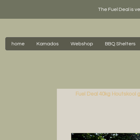
The Fuel Deal is v
home
Kamados
Webshop
BBQ Shelters
Fuel Deal 40kg Houtskool g