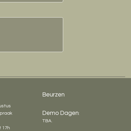
Beurzen
ustus
Demo Dagen
praak​
:
TBA.
t 17h