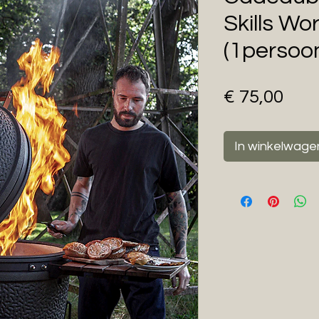
Skills Wo
(1persoo
Prij
€ 75,00
In winkelwage