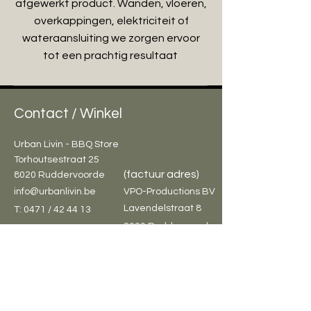
afgewerkt product. Wanden, vloeren,
overkappingen, elektriciteit of
wateraansluiting we zorgen ervoor
tot een prachtig resultaat
Contact / Winkel
Urban Livin - BBQ Store
Torhoutsestraat 25
(factuur adres)
8020 Ruddervoorde
info@urbanlivin.be
VPO-Productions BV
Lavendelstraat 8
T: 0471 / 42 44 13
8020 Ruddervoorde
BE1004.791.623
WebShop
Bestel info
The Bastard
Bestellen en Betalen
Grizzly Grills
Algemene