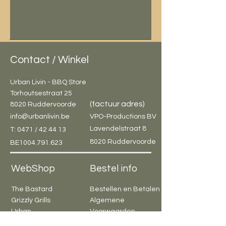
Contact / Winkel
Urban Livin - BBQ Store
Torhoutsestraat 25
(factuur adres)
8020 Ruddervoorde
info@urbanlivin.be
VPO-Productions BV
Lavendelstraat 8
T: 0471 / 42 44 13
8020 Ruddervoorde
BE1004.791.623
WebShop
Bestel info
The Bastard
Bestellen en Betalen
Grizzly Grills
Algemene
Urban
Voorwaarden
Elements
Garantie