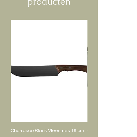
producten
Churrasco Black Vleesmes 19 cm
Gastro Bak 20cm