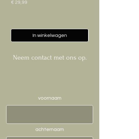
Prijs
Prijs
€ 29,99
€ 24,95
In winkelwagen
Neem contact met ons op.
voornaam
achternaam